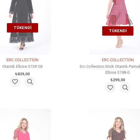
TÜKENDI
TÜKENDI
ERC COLLECTİON
ERC COLLECTİON
Otantik Elbise 3738 SB
Erc Collection Etnik Otantik Pamuk
Elbise 3748-G
₺839,00
₺299,00