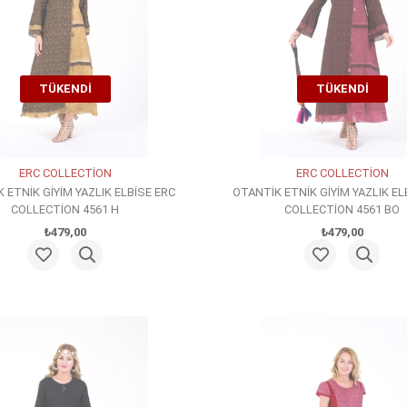
TÜKENDI
TÜKENDI
ERC COLLECTİON
ERC COLLECTİON
 ETNİK GİYİM YAZLIK ELBİSE ERC
OTANTİK ETNİK GİYİM YAZLIK EL
COLLECTİON 4561 H
COLLECTİON 4561 BO
₺479,00
₺479,00