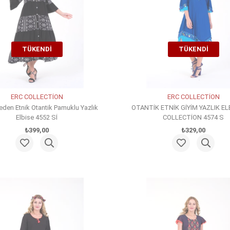
TÜKENDI
TÜKENDI
ERC COLLECTİON
ERC COLLECTİON
den Etnik Otantik Pamuklu Yazlık
OTANTİK ETNİK GİYİM YAZLIK EL
Elbise 4552 Sİ
COLLECTİON 4574 S
₺399,00
₺329,00