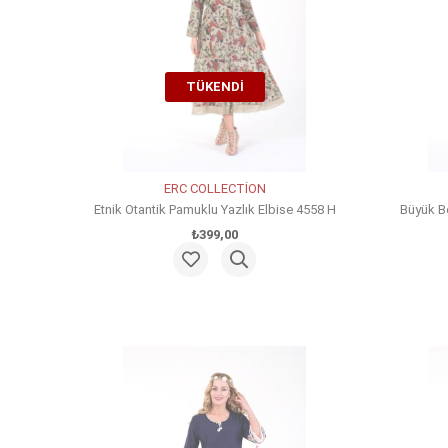
TÜKENDI
ERC COLLECTİON
Etnik Otantik Pamuklu Yazlık Elbise 4558 H
Büyük Be
₺399,00