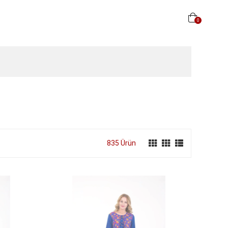
0
835 Ürün