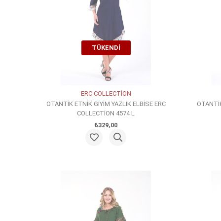
TÜKENDI
ERC COLLECTİON
OTANTİK ETNİK GİYİM YAZLIK ELBİSE ERC
OTANTİK
COLLECTİON 4574 L
₺329,00