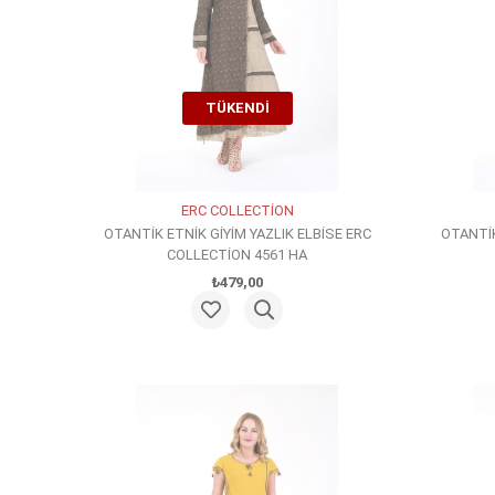
TÜKENDI
ERC COLLECTİON
OTANTİK ETNİK GİYİM YAZLIK ELBİSE ERC
OTANTİK
COLLECTİON 4561 HA
₺479,00