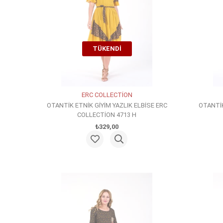
TÜKENDI
ERC COLLECTİON
OTANTİK ETNİK GİYİM YAZLIK ELBİSE ERC
OTANTİK
COLLECTİON 4713 H
₺329,00