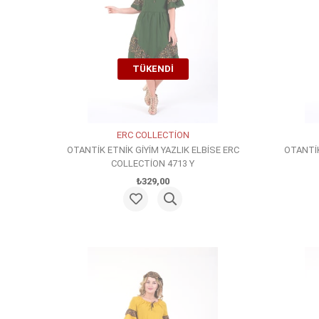
TÜKENDI
ERC COLLECTİON
OTANTİK ETNİK GİYİM YAZLIK ELBİSE ERC
OTANTİK
COLLECTİON 4713 Y
₺329,00