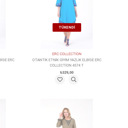
TÜKENDI
ERC COLLECTİON
BİSE ERC
OTANTİK ETNİK GİYİM YAZLIK ELBİSE ERC
COLLECTİON 4574 T
₺329,00