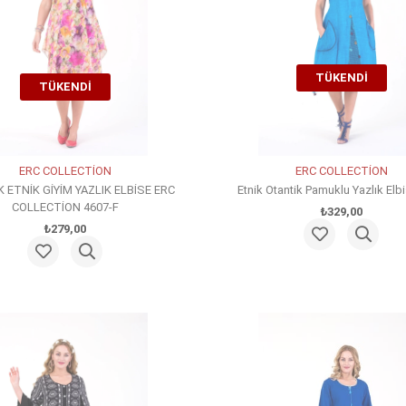
TÜKENDI
TÜKENDI
ERC COLLECTİON
ERC COLLECTİON
 ETNİK GİYİM YAZLIK ELBİSE ERC
Etnik Otantik Pamuklu Yazlık Elb
COLLECTİON 4607-F
₺329,00
₺279,00