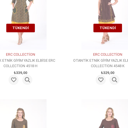
TÜKENDI
TÜKENDI
ERC COLLECTİON
ERC COLLECTİON
 ETNİK GİYİM YAZLIK ELBİSE ERC
OTANTİK ETNİK GİYİM YAZLIK EL
COLLECTİON 4518 H
COLLECTİON 4548 K
₺339,00
₺329,00