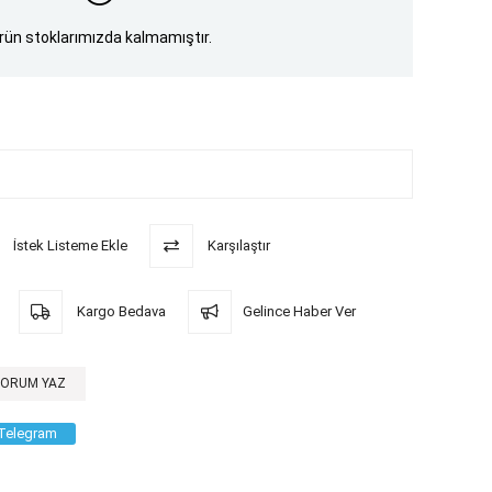
rün stoklarımızda kalmamıştır.
İstek Listeme Ekle
Karşılaştır
Kargo Bedava
Gelince Haber Ver
YORUM YAZ
Telegram