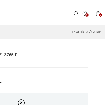
0
0
< < Önceki Sayfaya Dön
E -3765 T
)
le