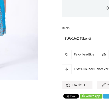
Ü
RENK
Favorilere Ekle
Fiyat Düşünce Haber Ver
TAVSIYE ET
WhatsApp