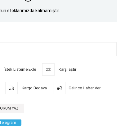
rün stoklarımızda kalmamıştır.
İstek Listeme Ekle
Karşılaştır
Kargo Bedava
Gelince Haber Ver
YORUM YAZ
Telegram