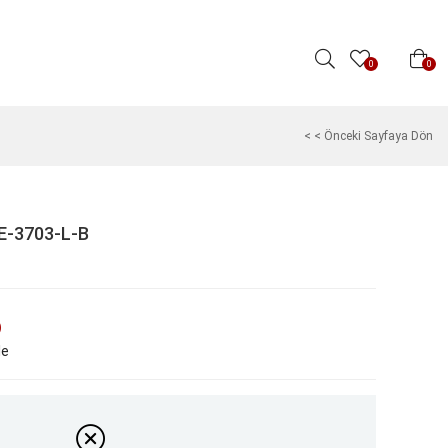
0
0
< < Önceki Sayfaya Dön
E-3703-L-B
)
le