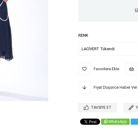
Ü
RENK
Favorilere Ekle
Fiyat Düşünce Haber Ver
TAVSIYE ET
WhatsApp