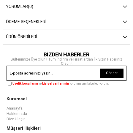
YORUMLAR
(0)
ÖDEME SEÇENEKLERI
ÜRÜN ÖNERILERI
BİZDEN HABERLER
Bültenimize Üye Olun ! Tüm İndirim ve Fırsatlardan İlk Sizin Haberiniz
Olsun !
Gönder
Üyelik koşullarını
ve
kişisel verilerimin
korunmasını kabul ediyorum.
Kurumsal
Anasayfa
Hakkımızda
Bize Ulaşın
Müşteri İlişkileri