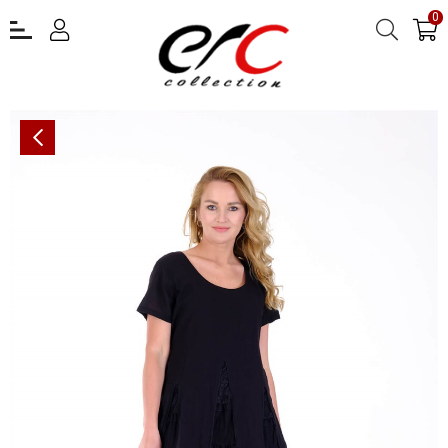
0
OTANTİK ETNİK GİYİM YAZLIK ELBİSE ERC COLLECTİON 3856 Sİ