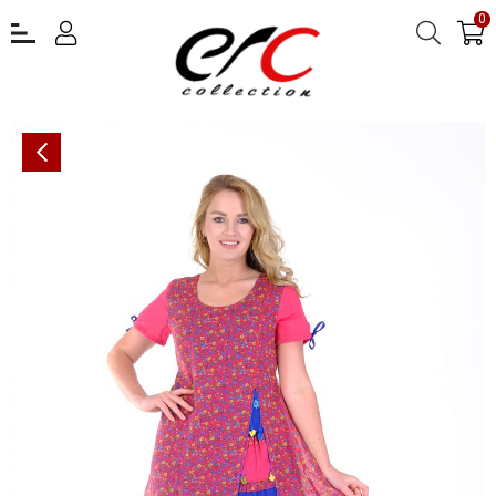
0
OTANTİK ETNİK GİYİM YAZLIK ELBİSE ERC COLLECTİON 4515-F