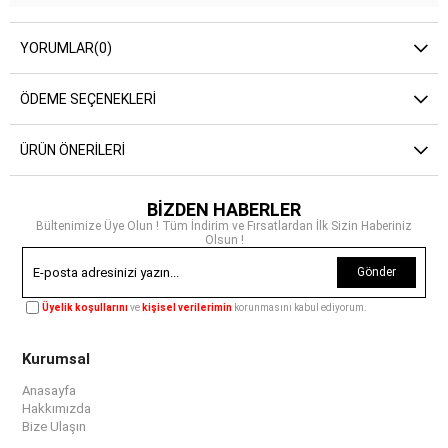
YORUMLAR
(0)
ÖDEME SEÇENEKLERI
ÜRÜN ÖNERILERI
BİZDEN HABERLER
Bültenimize Üye Olun ! Tüm İndirim ve Fırsatlardan İlk Sizin Haberiniz
Olsun !
Gönder
Üyelik koşullarını
ve
kişisel verilerimin
korunmasını kabul ediyorum.
Kurumsal
Anasayfa
Hakkımızda
Bize Ulaşın