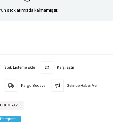
rün stoklarımızda kalmamıştır.
İstek Listeme Ekle
Karşılaştır
Kargo Bedava
Gelince Haber Ver
YORUM YAZ
Telegram