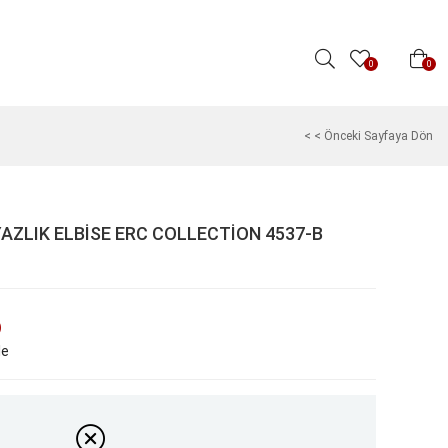
0
0
< < Önceki Sayfaya Dön
YAZLIK ELBİSE ERC COLLECTİON 4537-B
)
le