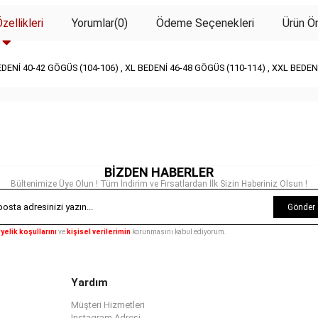
zellikleri
Yorumlar
(0)
Ödeme Seçenekleri
Ürün Ön
ENİ 40-42 GÖGÜS (104-106) , XL BEDENİ 46-48 GÖGÜS (110-114) , XXL BEDEN
BİZDEN HABERLER
Bültenimize Üye Olun ! Tüm İndirim ve Fırsatlardan İlk Sizin Haberiniz Olsun !
Gönder
yelik koşullarını
ve
kişisel verilerimin
korunmasını kabul ediyorum.
Yardım
Müşteri Hizmetleri
Instagram Adresi