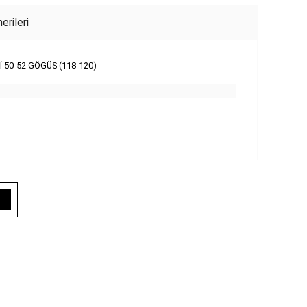
erileri
İ 50-52 GÖGÜS (118-120)