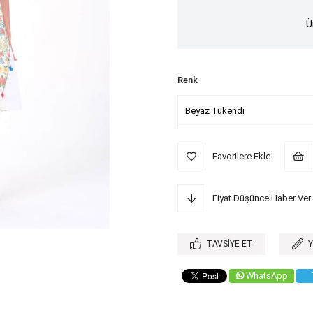
Ü
Renk
Favorilere Ekle
Fiyat Düşünce Haber Ver
TAVSIYE ET
WhatsApp