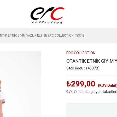
TİK ETNİK GİYİM YAZLIK ELBİSE ERC COLLECTİON 4537-B
ERC COLLECTİON
OTANTİK ETNİK GİYİM 
Stok Kodu
(4537B)
₺299,00
(KDV Dahil
₺74,75
`den başlayan taksitler