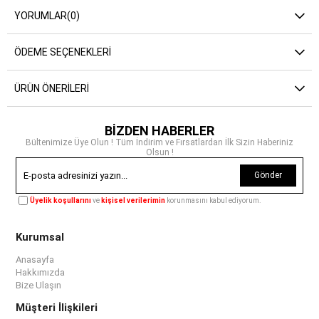
YORUMLAR
(0)
ÖDEME SEÇENEKLERI
ÜRÜN ÖNERILERI
BİZDEN HABERLER
Bültenimize Üye Olun ! Tüm İndirim ve Fırsatlardan İlk Sizin Haberiniz
Olsun !
Gönder
Üyelik koşullarını
ve
kişisel verilerimin
korunmasını kabul ediyorum.
Kurumsal
Anasayfa
Hakkımızda
Bize Ulaşın
Müşteri İlişkileri