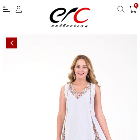
0
OTANTİK ETNİK GİYİM YAZLIK ELBİSE ERC COLLECTİON 4544 BE