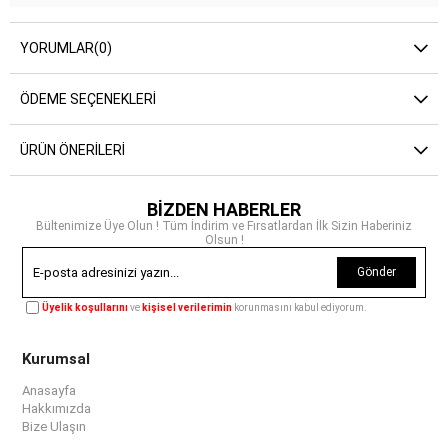
YORUMLAR
(0)
ÖDEME SEÇENEKLERI
ÜRÜN ÖNERILERI
BİZDEN HABERLER
Bültenimize Üye Olun ! Tüm İndirim ve Fırsatlardan İlk Sizin Haberiniz
Olsun !
Gönder
Üyelik koşullarını
ve
kişisel verilerimin
korunmasını kabul ediyorum.
Kurumsal
Anasayfa
Hakkımızda
Bize Ulaşın