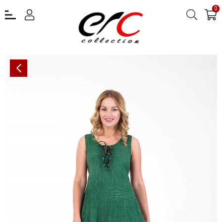
0
OTANTİK ETNİK GİYİM YAZLIK PAMUKLU ELBİSE ERC Y COLLECTİON 4533-K