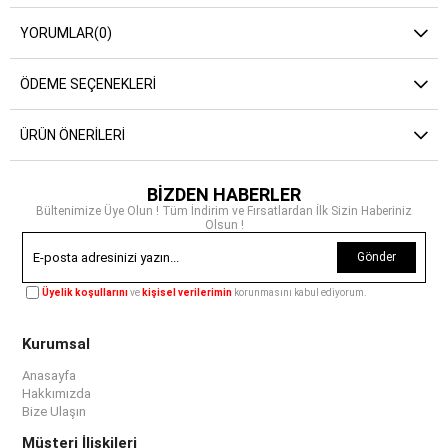
YORUMLAR
(0)
ÖDEME SEÇENEKLERI
ÜRÜN ÖNERILERI
BİZDEN HABERLER
Bültenimize Üye Olun ! Tüm İndirim ve Fırsatlardan İlk Sizin Haberiniz
Olsun !
Gönder
Üyelik koşullarını
ve
kişisel verilerimin
korunmasını kabul ediyorum.
Kurumsal
Anasayfa
Hakkımızda
Bize Ulaşın
Müşteri İlişkileri