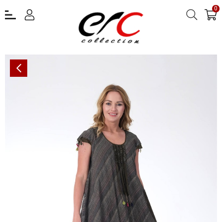
0
OTANTİK YAZLIK PAMUKLU ELBİSE ERC COLLECTİON 4508 Y